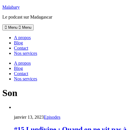
Skip
Malabary
to
Le podcast sur Madagascar
content
Menu
Menu
A propos
Blog
Contact
Nos services
A propos
Blog
Contact
Nos services
Son
janvier 13, 2023
Episodes
#15 Lugdivine : Quand on ne vit pas à